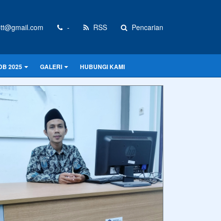
tt@gmail.com
-
RSS
Pencarian
DB 2025
GALERI
HUBUNGI KAMI